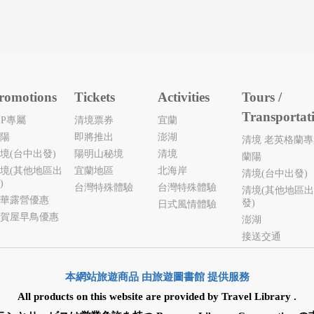
romotions
Tickets
Activities
Tours /
Transportat
IP專屬
清境票券
宜蘭
陽
即將推出
澎湖
清境 老英格蘭
境(台中出發)
陽明山秘境
清境
蘭陽
境(其他地區出
宜蘭地區
北海岸
清境(台中出發)
)
台灣特殊體驗
台灣特殊體驗
清境(其他地區
華露營優惠
發)
日式風情體驗
賀屋早鳥優惠
澎湖
接送交通
本網站旅遊商品 由旅遊圖書館 提供服務
All products on this website are provided by Travel Library .