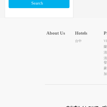
About Us
Hotels
P
台中
V
蘭
清
清
發
豪
加