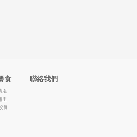
餐食
聯絡我們
清境
埔里
澎湖