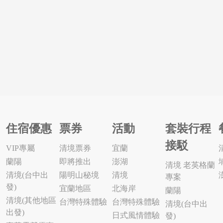
住宿優惠
票券
活動
套裝行程
接駁
VIP專屬
清境票券
宜蘭
蘭陽
即將推出
澎湖
清境 老英格蘭
清境(台中出
陽明山秘境
清境
專案
發)
宜蘭地區
北海岸
蘭陽
清境(其他地區
台灣特殊體驗
台灣特殊體驗
清境(台中出
出發)
日式風情體驗
發)