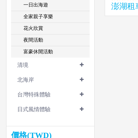
澎湖租
一日出海遊
全家親子享樂
花火欣賞
夜間活動
富豪休閒活動
清境
北海岸
台灣特殊體驗
日式風情體驗
價格(TWD)