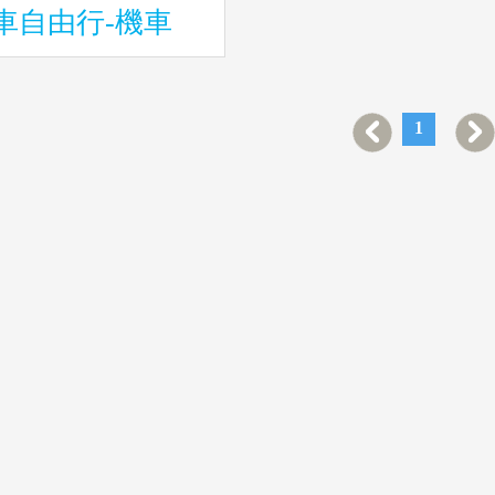
車自由行-機車
1